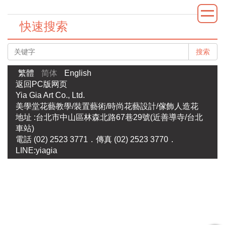
快速搜索
搜索
繁體
简体
English
返回PC版网页
Yia Gia Art Co., Ltd.
美學堂花藝教學/裝置藝術/時尚花藝設計/傢飾人造花
地址 :台北市中山區林森北路67巷29號(近善導寺/台北
車站)
電話 (02) 2523 3771．傳真 (02) 2523 3770．
LINE:yiagia