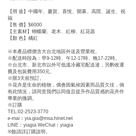
【用 途】中國年、慶賀、喜悅、開幕、高陞、誕生、祝
福
【售 價】$6000
【主素材】蝴蝶蘭、老木、紅柳、紅花器
【顏 色】橘紅
※本產品標價含大台北地區外送及營業稅。
※配送時段為：早9-12時、午12-17時、晚17-22時。
※台北市、新北市以外可低溫冷藏宅配送達，另酌收運
費及包裝費用350元。
※限3天前預訂。
※花卉是生命的植物，偶會因氣候因素而品質欠佳，倘
有此情況，請同意我們以同值且提升作品質感的花卉作
專業的微調。
※訂購
TEL:02-2523-3770
e-mai︰yia.gia@msa.hinet.net
LINE︰yiagia WeChat︰yiagia
※餘請詳訂購說明。