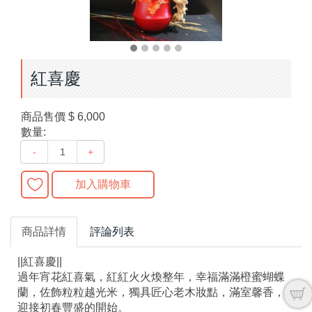
紅喜慶
商品售價
$ 6,000
數量:
-
+
加入購物車
商品詳情
評論列表
||紅喜慶||
過年宵花紅喜氣，紅紅火火煥整年，幸福滿滿橙蜜蝴蝶
蘭，佐飾粒粒越光米，獨具匠心老木妝點，滿室馨香，
迎接初春豐盛的開始。