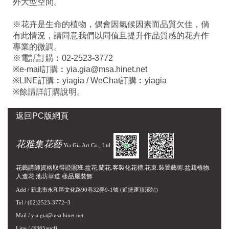
外大型空間。
※花卉是生命的植物，偶會因氣候因素而品質欠佳，倘
有此情況，請同意我們以同值且提升作品質感的花卉作
專業的微調。
※電話訂購︰02-2523-3772
※e-mail訂購︰yia.gia@msa.hinet.net
※LINE訂購︰yiagia / WeChat訂購︰yiagia
※餘請詳訂購說明。
返回PC版網頁
花雅集花藝
Yia Gia Art Co., Ltd.
花藝講師資格取得證照班.盆花.蘭花.客製化花禮.花束.裝置藝術.盆栽植物.
人造花.池坊華道.樣品屋裝飾
Add /
新北市永和區文化路90巷32弄9-1號
(近捷運頂溪站)
Tel / (02)2523-3772~3
Mail /
yia.gia@msa.hinet.net
Line / @365aucfi