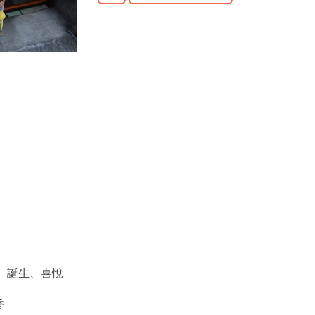
、誕生、喜悅
香