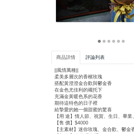
商品詳情
評論列表
||風情萬種||
柔美多層次的香檳玫瑰
搭配黃澄澄金合歡與鬱金香
在金色尤佳利的襯托下
充滿金黃暖色系的花香
期待這特色的日子裡
給摯愛的她一個甜蜜的驚喜
【用 途】情人節、祝賀、生日、畢業
【售 價】$4000
【主素材】迷你玫瑰、金合歡、鬱金