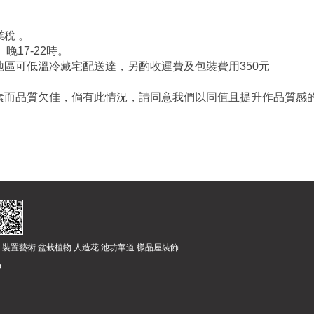
稅 。
、晚17-22時。
區可低溫冷藏宅配送達，另酌收運費及包裝費用350元
素而品質欠佳，倘有此情況，請同意我們以同值且提升作品質感
.裝置藝術.盆栽植物.人造花.池坊華道.樣品屋裝飾
)