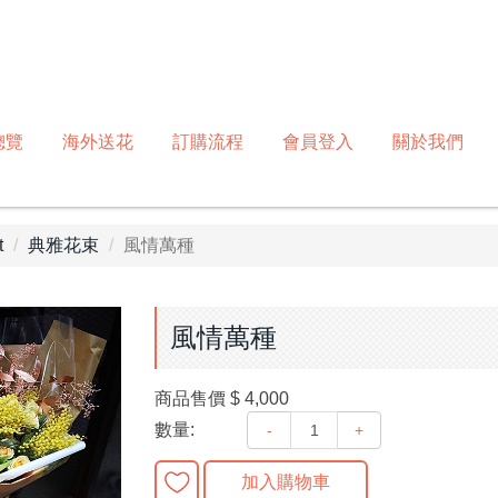
總覽
海外送花
訂購流程
會員登入
關於我們
t
典雅花束
風情萬種
風情萬種
商品售價
$ 4,000
數量:
-
+
加入購物車