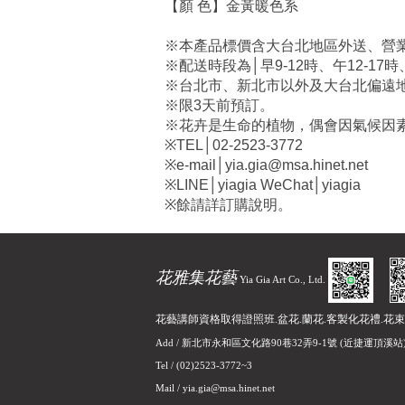
【顏 色】金黃暖色系
※本產品標價含大台北地區外送、營業
※配送時段為│早9-12時、午12-17時
※台北市、新北市以外及大台北偏遠地
※限3天前預訂。
※花卉是生命的植物，偶會因氣候因
※TEL│02-2523-3772
※e-mail│yia.gia@msa.hinet.net
※LINE│yiagia WeChat│yiagia
※餘請詳訂購說明。
花雅集花藝
Yia Gia Art Co., Ltd.
花藝講師資格取得證照班.盆花.蘭花.客製化花禮.花束
Add /
新北市永和區文化路90巷32弄9-1號
(近捷運頂溪站
Tel / (02)2523-3772~3
Mail /
yia.gia@msa.hinet.net