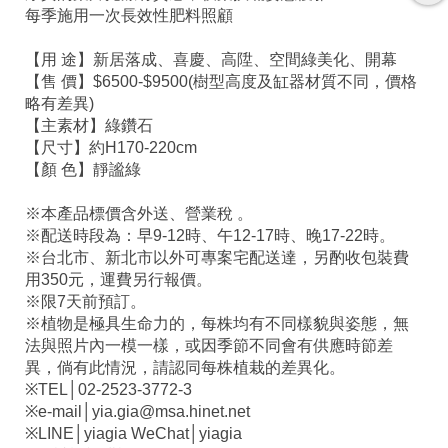
每季施用一次長效性肥料照顧
【用 途】新居落成、喜慶、高陞、空間綠美化、開幕
【售 價】$6500-$9500(樹型高度及缸器材質不同，價格
略有差異)
【主素材】綠鑽石
【尺寸】約H170-220cm
【顏 色】靜謐綠
※本產品標價含外送、營業稅 。
※配送時段為：早9-12時、午12-17時、晚17-22時。
※台北市、新北市以外可專案宅配送達，另酌收包裝費
用350元，運費另行報價。
※限7天前預訂。
※植物是極具生命力的，每株均有不同樣貌與姿態，無
法與照片內一模一樣，或因季節不同會有供應時節差
異，倘有此情況，請認同每株植栽的差異化。
※TEL│02-2523-3772-3
※e-mail│yia.gia@msa.hinet.net
※LINE│yiagia WeChat│yiagia