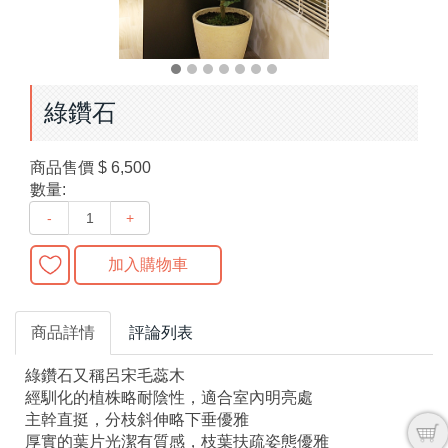
綠鑽石
商品售價
$ 6,500
數量:
-
+
加入購物車
商品詳情
評論列表
綠鑽石又稱呂宋毛蕊木
經馴化的植株略耐陰性，適合室內明亮處
主幹直挺，分枝斜伸略下垂優雅
厚實的葉片光潔有質感，枝葉扶疏姿態優雅