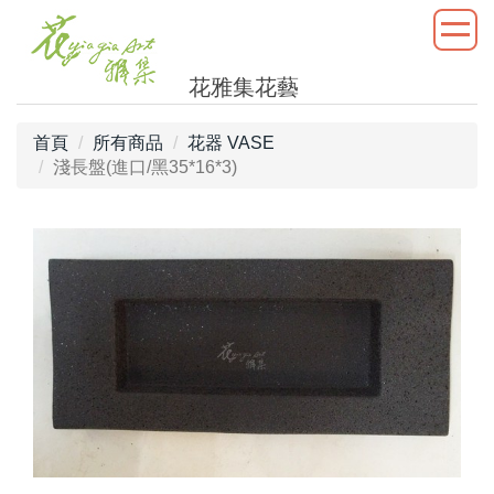
花雅集花藝
首頁
所有商品
花器 VASE
淺長盤(進口/黑35*16*3)