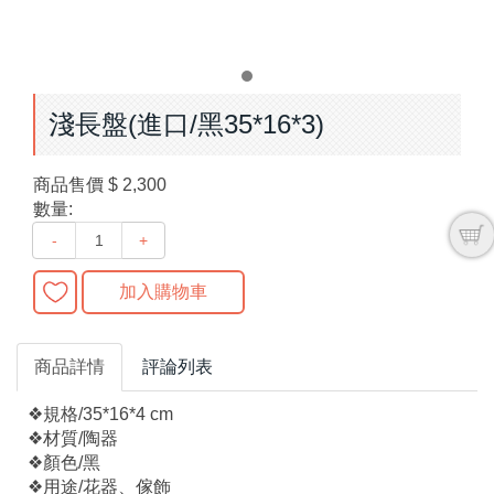
淺長盤(進口/黑35*16*3)
商品售價
$ 2,300
數量:
-
+
加入購物車
商品詳情
評論列表
❖規格/35*16*4 cm
❖材質/陶器
❖顏色/黑
❖用途/花器、傢飾