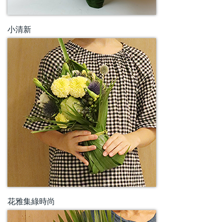
小清新
花雅集綠時尚