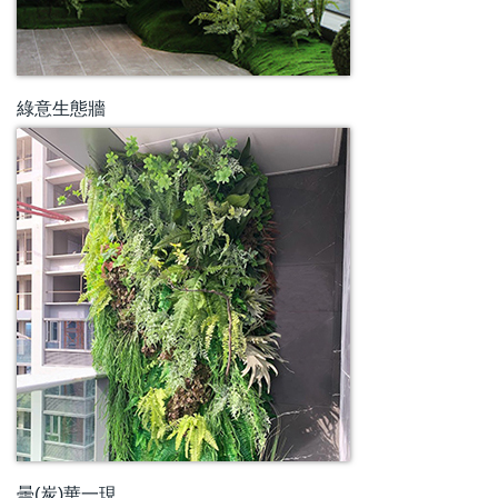
綠意生態牆
曇(炭)華一現